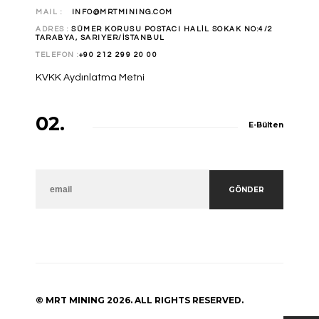
MAIL :
INFO@MRTMINING.COM
ADRES :
SÜMER KORUSU POSTACI HALİL SOKAK NO:4/2
TARABYA, SARIYER/İSTANBUL
TELEFON :
+90 212 299 20 00
KVKK Aydınlatma Metni
02.
E-Bülten
KAYIT OL
GÖNDER
© MRT MINING 2026. ALL RIGHTS RESERVED.