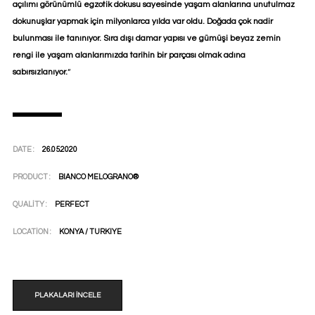
açılımı görünümlü egzotik dokusu sayesinde yaşam alanlarına unutulmaz
dokunuşlar yapmak için milyonlarca yılda var oldu. Doğada çok nadir
bulunması ile tanınıyor. Sıra dışı damar yapısı ve gümüşi beyaz zemin
rengi ile yaşam alanlarımızda tarihin bir parçası olmak adına
sabırsızlanıyor.
“
DATE :
26.05.2020
PRODUCT :
BIANCO MELOGRANO®
QUALITY :
PERFECT
LOCATION :
KONYA / TURKIYE
PLAKALARI İNCELE