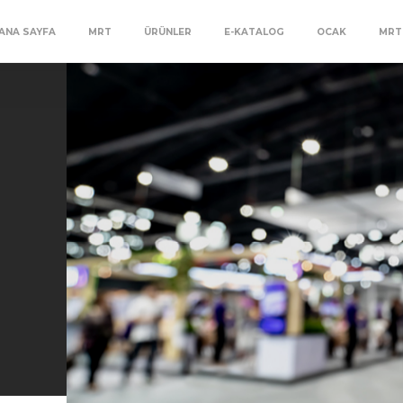
ANA SAYFA
MRT
ÜRÜNLER
E-KATALOG
OCAK
MRT 