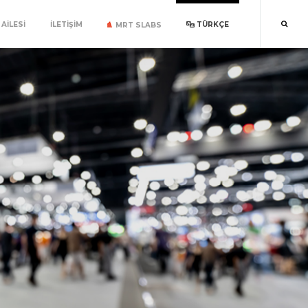
AILESI
İLETIŞIM
TÜRKÇE
MRT SLABS