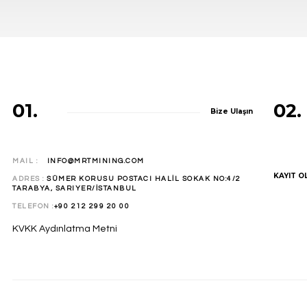
01.
02.
Bize Ulaşın
MAIL :
INFO@MRTMINING.COM
KAYIT O
ADRES :
SÜMER KORUSU POSTACI HALİL SOKAK NO:4/2
TARABYA, SARIYER/İSTANBUL
TELEFON :
+90 212 299 20 00
KVKK Aydınlatma Metni