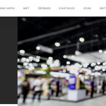
ANA SAYFA
MRT
ÜRÜNLER
E-KATALOG
OCAK
MRT 