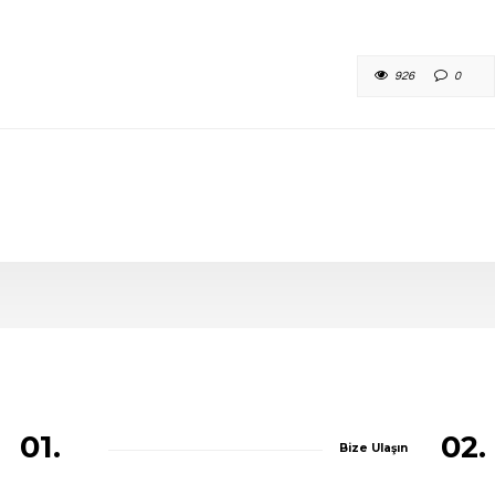
926
0
01.
02.
Bize Ulaşın