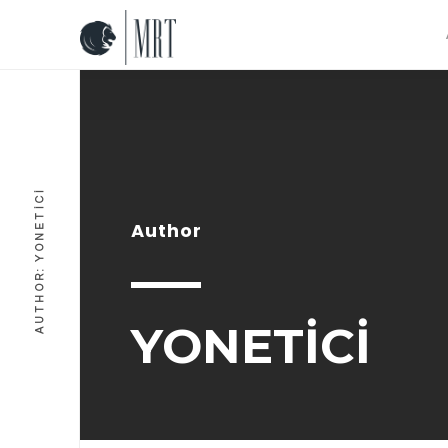
AUTHOR: YONETICI
Author
YONETICI