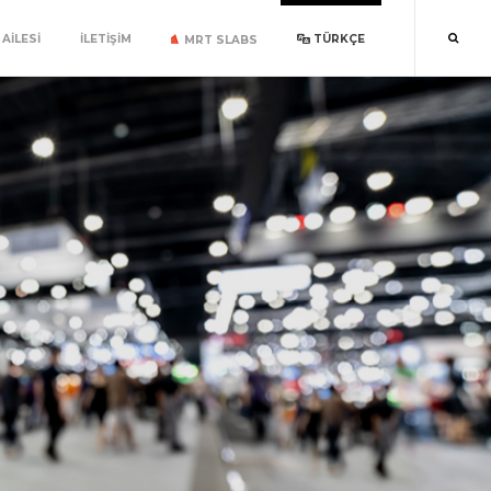
AILESI
İLETIŞIM
TÜRKÇE
MRT SLABS